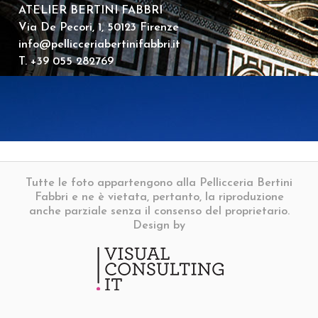
ATELIER BERTINI FABBRI
Via De Pecori, 1, 50123 Firenze
info@pellicceriabertinifabbri.it
T. +39 055 282769
Tutte le foto appartengono alla Pellicceria Bertini
Fabbri e ne è vietata, pertanto, la riproduzione
anche parziale senza il consenso del proprietario.
Design by